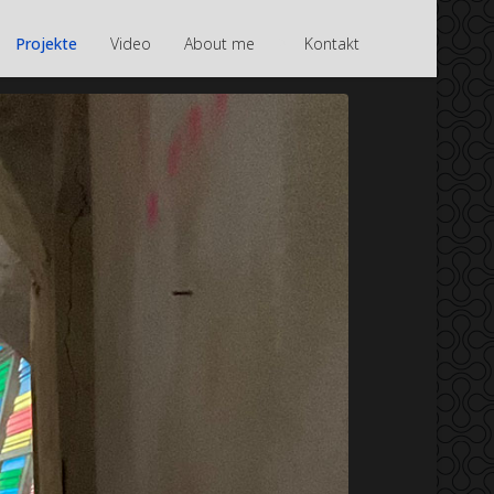
">
Projekte
Video
About me
Kontakt